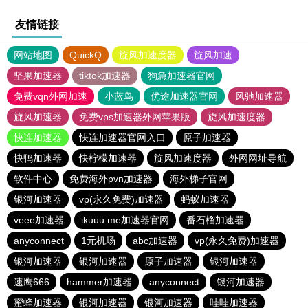
友情链接
网站地图
QuickQ
旋风加速度器
旋风加速
坚果加速器
tiktok加速器
狗急加速器官网
免费vqn外网加速
小蓝鸟
优途加速器官网
风驰加速器
旋风加速器
免费vps加速器外网苹果版
旋风加速度器
快连加速器
快连加速器官网入口
原子加速器
快鸭加速器
快柠檬加速器
旋风加速度器
外网网址导航
软件中心
免费海外pvn加速器
海外梯子官网
银河加速器
vp(永久免费)加速器
蚂蚁加速器
veee加速器
ikuuu.me加速器官网
番石榴加速器
anyconnect
1元机场
abc加速器
vp(永久免费)加速器
银河加速器
银河加速器
原子加速器
银河加速器
速鹰666
hammer加速器
anyconnect
银河加速器
蜜蜂加速器
银河加速器
银河加速器
哇哇加速器