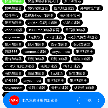
快连加速器
快连加速器官网入口
原子加速器
快鸭加速器
快柠檬加速器
旋风加速度器
外网网址导航
软件中心
免费海外pvn加速器
海外梯子官网
银河加速器
vp(永久免费)加速器
蚂蚁加速器
veee加速器
ikuuu.me加速器官网
番石榴加速器
anyconnect
1元机场
abc加速器
vp(永久免费)加速器
银河加速器
银河加速器
原子加速器
银河加速器
速鹰666
hammer加速器
anyconnect
银河加速器
蜜蜂加速器
银河加速器
银河加速器
哇哇加速器
vp(永久免费)加速器
银河加速器
橘子加速器
海鸥加速器
白鲸加速器
1元机场
暴雪加速器
优云666
anyconnect
银河加速器
银河加速器
anyconnect
银河加速器
青柠加速器
纵云梯加速器
暴雪加速器
银河加速器
永久免费使用的加速器
下载