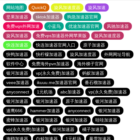
网站地图
QuickQ
旋风加速度器
旋风加速
坚果加速器
tiktok加速器
狗急加速器官网
免费vqn外网加速
小蓝鸟
优途加速器官网
风驰加速器
旋风加速器
免费vps加速器外网苹果版
旋风加速度器
快连加速器
快连加速器官网入口
原子加速器
快鸭加速器
快柠檬加速器
旋风加速度器
外网网址导航
软件中心
免费海外pvn加速器
海外梯子官网
银河加速器
vp(永久免费)加速器
蚂蚁加速器
veee加速器
ikuuu.me加速器官网
番石榴加速器
anyconnect
1元机场
abc加速器
vp(永久免费)加速器
银河加速器
银河加速器
原子加速器
银河加速器
速鹰666
hammer加速器
anyconnect
银河加速器
蜜蜂加速器
银河加速器
银河加速器
哇哇加速器
vp(永久免费)加速器
银河加速器
橘子加速器
海鸥加速器
白鲸加速器
1元机场
暴雪加速器