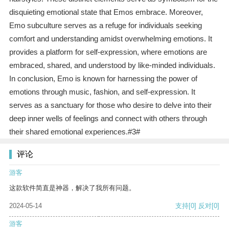
disquieting emotional state that Emos embrace. Moreover,
Emo subculture serves as a refuge for individuals seeking
comfort and understanding amidst overwhelming emotions. It
provides a platform for self-expression, where emotions are
embraced, shared, and understood by like-minded individuals.
In conclusion, Emo is known for harnessing the power of
emotions through music, fashion, and self-expression. It
serves as a sanctuary for those who desire to delve into their
deep inner wells of feelings and connect with others through
their shared emotional experiences.#3#
评论
游客
这款软件简直是神器，解决了我所有问题。
2024-05-14
支持
[0]
反对
[0]
游客