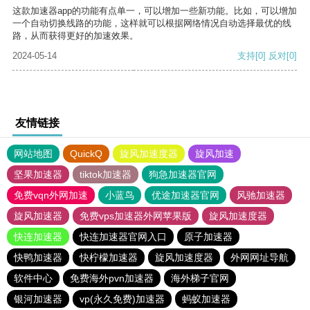
这款加速器app的功能有点单一，可以增加一些新功能。比如，可以增加
一个自动切换线路的功能，这样就可以根据网络情况自动选择最优的线
路，从而获得更好的加速效果。
2024-05-14
支持
[0]
反对
[0]
友情链接
网站地图
QuickQ
旋风加速度器
旋风加速
坚果加速器
tiktok加速器
狗急加速器官网
免费vqn外网加速
小蓝鸟
优途加速器官网
风驰加速器
旋风加速器
免费vps加速器外网苹果版
旋风加速度器
快连加速器
快连加速器官网入口
原子加速器
快鸭加速器
快柠檬加速器
旋风加速度器
外网网址导航
软件中心
免费海外pvn加速器
海外梯子官网
银河加速器
vp(永久免费)加速器
蚂蚁加速器