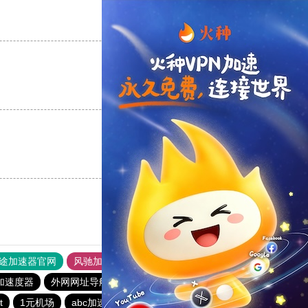
支持
[0]
反对
[0]
支持
[0]
反对
[0]
支持
[0]
反对
[0]
途加速器官网
风驰加速器
旋风加速器
加速度器
外网网址导航
软件中心
免费海外pvn加速器
t
1元机场
abc加速器
vp(永久免费)加速器
银河加速器