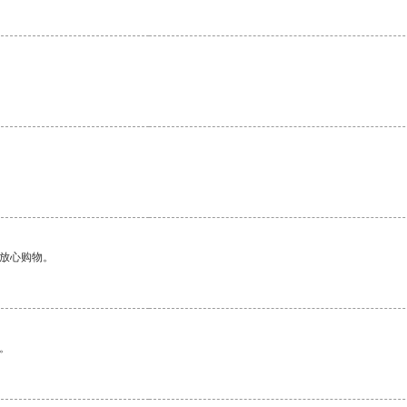
。
够放心购物。
。