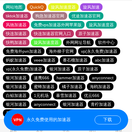
网站地图
QuickQ
旋风加速度器
旋风加速
tiktok加速器
狗急加速器官网
优途加速器官网
风驰加速器
免费vps加速器外网苹果版
旋风加速度器
快连加速器
快连加速器官网入口
原子加速器
快鸭加速器
旋风加速度器
外网网址导航
软件中心
免费海外pvn加速器
海外梯子官网
vp(永久免费)加速器
蚂蚁加速器
veee加速器
番石榴加速器
abc加速器
vp(永久免费)加速器
银河加速器
原子加速器
银河加速器
速鹰666
hammer加速器
anyconnect
银河加速器
蜜蜂加速器
橘子加速器
海鸥加速器
白鲸加速器
1元机场
暴雪加速器
优云666
银河加速器
anyconnect
银河加速器
青柠加速器
暴雪加速器
永久免费使用的加速器
下载
0.120510s
首页
安卓
苹果
排行
推荐