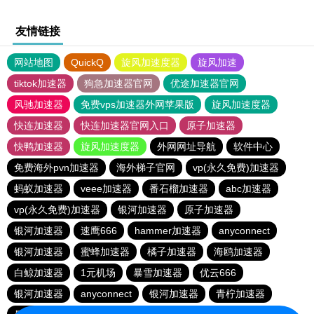
友情链接
网站地图
QuickQ
旋风加速度器
旋风加速
tiktok加速器
狗急加速器官网
优途加速器官网
风驰加速器
免费vps加速器外网苹果版
旋风加速度器
快连加速器
快连加速器官网入口
原子加速器
快鸭加速器
旋风加速度器
外网网址导航
软件中心
免费海外pvn加速器
海外梯子官网
vp(永久免费)加速器
蚂蚁加速器
veee加速器
番石榴加速器
abc加速器
vp(永久免费)加速器
银河加速器
原子加速器
银河加速器
速鹰666
hammer加速器
anyconnect
银河加速器
蜜蜂加速器
橘子加速器
海鸥加速器
白鲸加速器
1元机场
暴雪加速器
优云666
银河加速器
anyconnect
银河加速器
青柠加速器