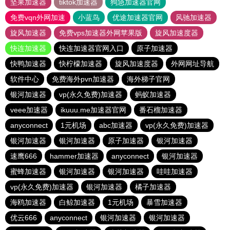
坚果加速器
tiktok加速器
狗急加速器官网
免费vqn外网加速
小蓝鸟
优途加速器官网
风驰加速器
旋风加速器
免费vps加速器外网苹果版
旋风加速度器
快连加速器
快连加速器官网入口
原子加速器
快鸭加速器
快柠檬加速器
旋风加速度器
外网网址导航
软件中心
免费海外pvn加速器
海外梯子官网
银河加速器
vp(永久免费)加速器
蚂蚁加速器
veee加速器
ikuuu.me加速器官网
番石榴加速器
anyconnect
1元机场
abc加速器
vp(永久免费)加速器
银河加速器
银河加速器
原子加速器
银河加速器
速鹰666
hammer加速器
anyconnect
银河加速器
蜜蜂加速器
银河加速器
银河加速器
哇哇加速器
vp(永久免费)加速器
银河加速器
橘子加速器
海鸥加速器
白鲸加速器
1元机场
暴雪加速器
优云666
anyconnect
银河加速器
银河加速器