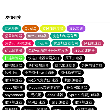
友情链接
网站地图
QuickQ
旋风加速度器
旋风加速
坚果加速器
tiktok加速器
狗急加速器官网
免费vqn外网加速
小蓝鸟
优途加速器官网
风驰加速器
旋风加速器
免费vps加速器外网苹果版
旋风加速度器
快连加速器
快连加速器官网入口
原子加速器
快鸭加速器
快柠檬加速器
旋风加速度器
外网网址导航
软件中心
免费海外pvn加速器
海外梯子官网
银河加速器
vp(永久免费)加速器
蚂蚁加速器
veee加速器
ikuuu.me加速器官网
番石榴加速器
anyconnect
1元机场
abc加速器
vp(永久免费)加速器
银河加速器
银河加速器
原子加速器
银河加速器
速鹰666
hammer加速器
anyconnect
银河加速器