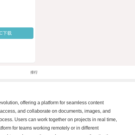
PC下载
排行
evolution, offering a platform for seamless content
, access, and collaborate on documents, images, and
rocess. Users can work together on projects in real time,
tform for teams working remotely or in different