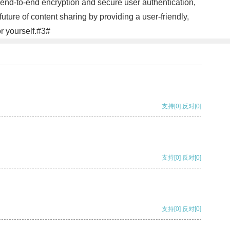
 end-to-end encryption and secure user authentication,
ture of content sharing by providing a user-friendly,
or yourself.#3#
支持
[0]
反对
[0]
支持
[0]
反对
[0]
支持
[0]
反对
[0]