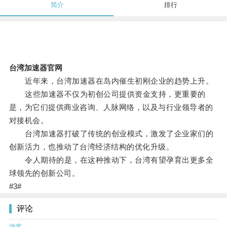
简介
排行
台湾加速器官网
近年来，台湾加速器在岛内催生初刚企业的趋势上升。
这些加速器不仅为初创公司提供资金支持，更重要的
是，为它们提供商业咨询、人脉网络，以及与行业领导者的
对接机会。
台湾加速器打破了传统的创业模式，激发了企业家们的
创新活力，也推动了台湾经济结构的优化升级。
令人期待的是，在这种推动下，台湾有望孕育出更多全
球领先的创新公司。
#3#
评论
游客