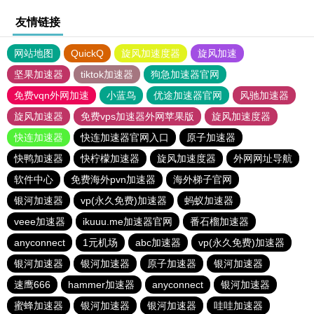
友情链接
网站地图
QuickQ
旋风加速度器
旋风加速
坚果加速器
tiktok加速器
狗急加速器官网
免费vqn外网加速
小蓝鸟
优途加速器官网
风驰加速器
旋风加速器
免费vps加速器外网苹果版
旋风加速度器
快连加速器
快连加速器官网入口
原子加速器
快鸭加速器
快柠檬加速器
旋风加速度器
外网网址导航
软件中心
免费海外pvn加速器
海外梯子官网
银河加速器
vp(永久免费)加速器
蚂蚁加速器
veee加速器
ikuuu.me加速器官网
番石榴加速器
anyconnect
1元机场
abc加速器
vp(永久免费)加速器
银河加速器
银河加速器
原子加速器
银河加速器
速鹰666
hammer加速器
anyconnect
银河加速器
蜜蜂加速器
银河加速器
银河加速器
哇哇加速器