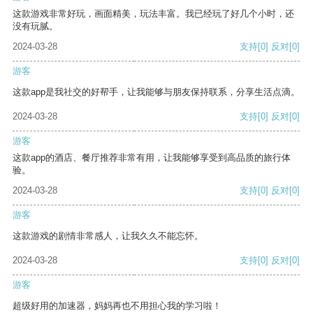
这款游戏非常好玩，画面精美，玩法丰富。我已经玩了好几个小时，还
没有玩腻。
2024-03-28
支持
[0]
反对
[0]
游客
这款app是我社交的好帮手，让我能够与朋友保持联系，分享生活点滴。
2024-03-28
支持
[0]
反对
[0]
游客
这款app的酒店、餐厅推荐非常有用，让我能够享受到高品质的旅行体
验。
2024-03-28
支持
[0]
反对
[0]
游客
这款游戏的剧情非常感人，让我久久不能忘怀。
2024-03-28
支持
[0]
反对
[0]
游客
超级好用的加速器，妈妈再也不用担心我的学习啦！