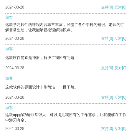
2024-03-28
支持
[0]
反对
[0]
游客
这款学习软件的课程内容非常丰富，涵盖了各个学科的知识。老师的讲
解非常生动，让我能够轻松理解知识点。
2024-03-28
支持
[0]
反对
[0]
游客
这款软件简直是神器，解决了我所有问题。
2024-03-28
支持
[0]
反对
[0]
游客
这款软件的界面设计非常简洁，一目了然。
2024-03-28
支持
[0]
反对
[0]
游客
这款app的功能非常强大，可以满足我所有的工作需求，让我能够在工作
中游刃有余。
2024-03-28
支持
[0]
反对
[0]