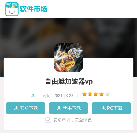
自由艇加速器vp
工具
|
时间：2024-03-28
|
安卓下载
苹果下载
PC下载
安卓市场，安全绿色