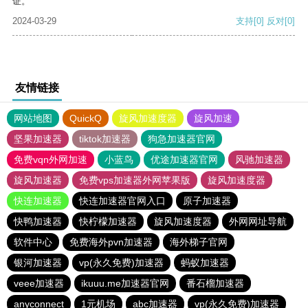
证。
2024-03-29
支持
[0]
反对
[0]
友情链接
网站地图
QuickQ
旋风加速度器
旋风加速
坚果加速器
tiktok加速器
狗急加速器官网
免费vqn外网加速
小蓝鸟
优途加速器官网
风驰加速器
旋风加速器
免费vps加速器外网苹果版
旋风加速度器
快连加速器
快连加速器官网入口
原子加速器
快鸭加速器
快柠檬加速器
旋风加速度器
外网网址导航
软件中心
免费海外pvn加速器
海外梯子官网
银河加速器
vp(永久免费)加速器
蚂蚁加速器
veee加速器
ikuuu.me加速器官网
番石榴加速器
anyconnect
1元机场
abc加速器
vp(永久免费)加速器