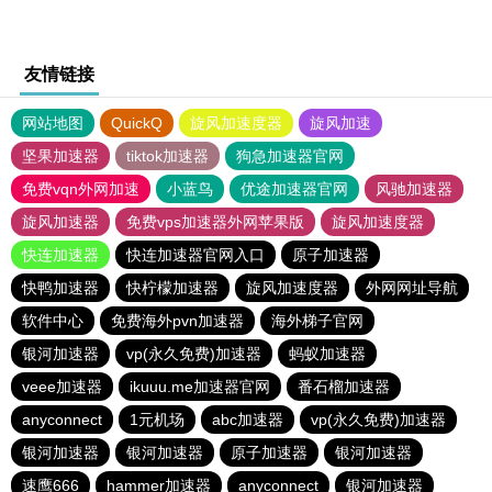
友情链接
网站地图
QuickQ
旋风加速度器
旋风加速
坚果加速器
tiktok加速器
狗急加速器官网
免费vqn外网加速
小蓝鸟
优途加速器官网
风驰加速器
旋风加速器
免费vps加速器外网苹果版
旋风加速度器
快连加速器
快连加速器官网入口
原子加速器
快鸭加速器
快柠檬加速器
旋风加速度器
外网网址导航
软件中心
免费海外pvn加速器
海外梯子官网
银河加速器
vp(永久免费)加速器
蚂蚁加速器
veee加速器
ikuuu.me加速器官网
番石榴加速器
anyconnect
1元机场
abc加速器
vp(永久免费)加速器
银河加速器
银河加速器
原子加速器
银河加速器
速鹰666
hammer加速器
anyconnect
银河加速器