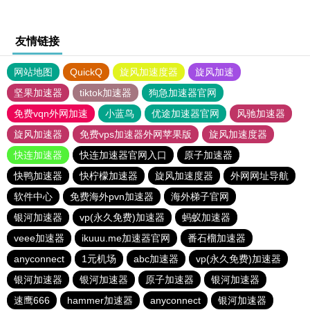
友情链接
网站地图
QuickQ
旋风加速度器
旋风加速
坚果加速器
tiktok加速器
狗急加速器官网
免费vqn外网加速
小蓝鸟
优途加速器官网
风驰加速器
旋风加速器
免费vps加速器外网苹果版
旋风加速度器
快连加速器
快连加速器官网入口
原子加速器
快鸭加速器
快柠檬加速器
旋风加速度器
外网网址导航
软件中心
免费海外pvn加速器
海外梯子官网
银河加速器
vp(永久免费)加速器
蚂蚁加速器
veee加速器
ikuuu.me加速器官网
番石榴加速器
anyconnect
1元机场
abc加速器
vp(永久免费)加速器
银河加速器
银河加速器
原子加速器
银河加速器
速鹰666
hammer加速器
anyconnect
银河加速器