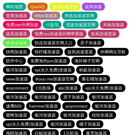
网站地图
QuickQ
旋风加速度器
旋风加速
坚果加速器
tiktok加速器
狗急加速器官网
免费vqn外网加速
小蓝鸟
优途加速器官网
风驰加速器
旋风加速器
免费vps加速器外网苹果版
旋风加速度器
快连加速器
快连加速器官网入口
原子加速器
快鸭加速器
快柠檬加速器
旋风加速度器
外网网址导航
软件中心
免费海外pvn加速器
海外梯子官网
银河加速器
vp(永久免费)加速器
蚂蚁加速器
veee加速器
ikuuu.me加速器官网
番石榴加速器
anyconnect
1元机场
abc加速器
vp(永久免费)加速器
银河加速器
银河加速器
原子加速器
银河加速器
速鹰666
hammer加速器
anyconnect
银河加速器
蜜蜂加速器
银河加速器
银河加速器
哇哇加速器
vp(永久免费)加速器
银河加速器
橘子加速器
海鸥加速器
白鲸加速器
1元机场
暴雪加速器