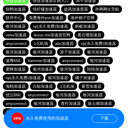
快连加速器
快连加速器官网入口
原子加速器
快鸭加速器
快柠檬加速器
旋风加速度器
外网网址导航
软件中心
免费海外pvn加速器
海外梯子官网
银河加速器
vp(永久免费)加速器
蚂蚁加速器
veee加速器
ikuuu.me加速器官网
番石榴加速器
anyconnect
1元机场
abc加速器
vp(永久免费)加速器
银河加速器
银河加速器
原子加速器
银河加速器
速鹰666
hammer加速器
anyconnect
银河加速器
蜜蜂加速器
银河加速器
银河加速器
哇哇加速器
vp(永久免费)加速器
银河加速器
橘子加速器
海鸥加速器
白鲸加速器
1元机场
暴雪加速器
优云666
anyconnect
银河加速器
银河加速器
anyconnect
银河加速器
青柠加速器
纵云梯加速器
暴雪加速器
银河加速器
永久免费使用的加速器
下载