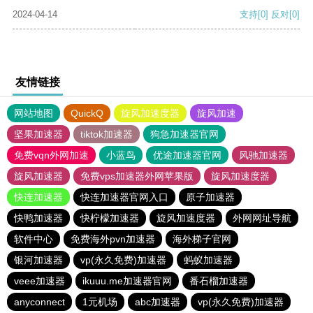
2024-04-14
支持
[0]
反对
[0]
友情链接
网站地图
QuickQ
旋风加速度器
旋风加速
坚果加速器
tiktok加速器
狗急加速器官网
免费vqn外网加速
小蓝鸟
优途加速器官网
风驰加速器
旋风加速器
免费vps加速器外网苹果版
旋风加速度器
快连加速器
快连加速器官网入口
原子加速器
快鸭加速器
快柠檬加速器
旋风加速度器
外网网址导航
软件中心
免费海外pvn加速器
海外梯子官网
银河加速器
vp(永久免费)加速器
蚂蚁加速器
veee加速器
ikuuu.me加速器官网
番石榴加速器
anyconnect
1元机场
abc加速器
vp(永久免费)加速器