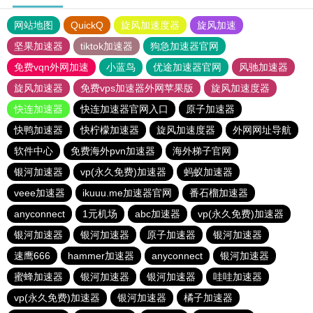
网站地图
QuickQ
旋风加速度器
旋风加速
坚果加速器
tiktok加速器
狗急加速器官网
免费vqn外网加速
小蓝鸟
优途加速器官网
风驰加速器
旋风加速器
免费vps加速器外网苹果版
旋风加速度器
快连加速器
快连加速器官网入口
原子加速器
快鸭加速器
快柠檬加速器
旋风加速度器
外网网址导航
软件中心
免费海外pvn加速器
海外梯子官网
银河加速器
vp(永久免费)加速器
蚂蚁加速器
veee加速器
ikuuu.me加速器官网
番石榴加速器
anyconnect
1元机场
abc加速器
vp(永久免费)加速器
银河加速器
银河加速器
原子加速器
银河加速器
速鹰666
hammer加速器
anyconnect
银河加速器
蜜蜂加速器
银河加速器
银河加速器
哇哇加速器
vp(永久免费)加速器
银河加速器
橘子加速器