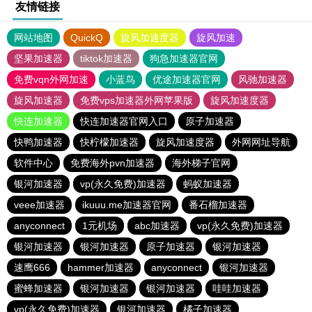
友情链接
网站地图
QuickQ
旋风加速度器
旋风加速
坚果加速器
tiktok加速器
狗急加速器官网
免费vqn外网加速
小蓝鸟
优途加速器官网
风驰加速器
旋风加速器
免费vps加速器外网苹果版
旋风加速度器
快连加速器
快连加速器官网入口
原子加速器
快鸭加速器
快柠檬加速器
旋风加速度器
外网网址导航
软件中心
免费海外pvn加速器
海外梯子官网
银河加速器
vp(永久免费)加速器
蚂蚁加速器
veee加速器
ikuuu.me加速器官网
番石榴加速器
anyconnect
1元机场
abc加速器
vp(永久免费)加速器
银河加速器
银河加速器
原子加速器
银河加速器
速鹰666
hammer加速器
anyconnect
银河加速器
蜜蜂加速器
银河加速器
银河加速器
哇哇加速器
vp(永久免费)加速器
银河加速器
橘子加速器