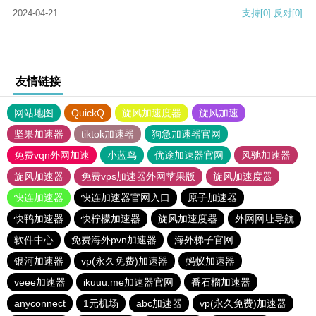
2024-04-21
支持
[0]
反对
[0]
友情链接
网站地图
QuickQ
旋风加速度器
旋风加速
坚果加速器
tiktok加速器
狗急加速器官网
免费vqn外网加速
小蓝鸟
优途加速器官网
风驰加速器
旋风加速器
免费vps加速器外网苹果版
旋风加速度器
快连加速器
快连加速器官网入口
原子加速器
快鸭加速器
快柠檬加速器
旋风加速度器
外网网址导航
软件中心
免费海外pvn加速器
海外梯子官网
银河加速器
vp(永久免费)加速器
蚂蚁加速器
veee加速器
ikuuu.me加速器官网
番石榴加速器
anyconnect
1元机场
abc加速器
vp(永久免费)加速器