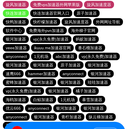
旋风加速器
免费vps加速器外网苹果版
旋风加速度器
快连加速器
快连加速器官网入口
原子加速器
快鸭加速器
快柠檬加速器
旋风加速度器
外网网址导航
软件中心
免费海外pvn加速器
海外梯子官网
银河加速器
vp(永久免费)加速器
蚂蚁加速器
veee加速器
ikuuu.me加速器官网
番石榴加速器
anyconnect
1元机场
abc加速器
vp(永久免费)加速器
银河加速器
银河加速器
原子加速器
银河加速器
速鹰666
hammer加速器
anyconnect
银河加速器
蜜蜂加速器
银河加速器
银河加速器
哇哇加速器
vp(永久免费)加速器
银河加速器
橘子加速器
海鸥加速器
白鲸加速器
1元机场
暴雪加速器
优云666
anyconnect
银河加速器
银河加速器
anyconnect
银河加速器
青柠加速器
纵云梯加速器
暴雪加速器
银河加速器