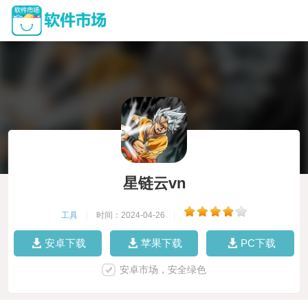
星链云vn
工具
|
时间：2024-04-26
|
安卓下载
苹果下载
PC下载
安卓市场，安全绿色