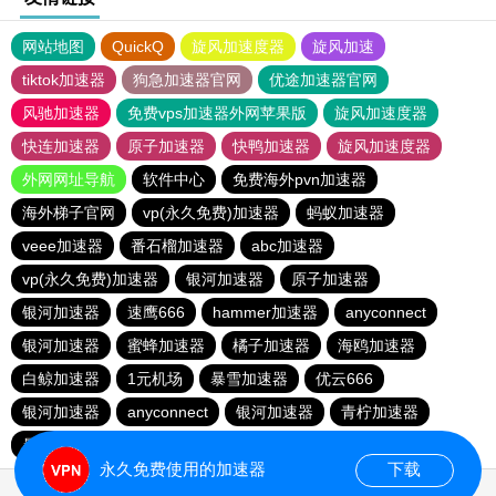
网站地图
QuickQ
旋风加速度器
旋风加速
tiktok加速器
狗急加速器官网
优途加速器官网
风驰加速器
免费vps加速器外网苹果版
旋风加速度器
快连加速器
原子加速器
快鸭加速器
旋风加速度器
外网网址导航
软件中心
免费海外pvn加速器
海外梯子官网
vp(永久免费)加速器
蚂蚁加速器
veee加速器
番石榴加速器
abc加速器
vp(永久免费)加速器
银河加速器
原子加速器
银河加速器
速鹰666
hammer加速器
anyconnect
银河加速器
蜜蜂加速器
橘子加速器
海鸥加速器
白鲸加速器
1元机场
暴雪加速器
优云666
银河加速器
anyconnect
银河加速器
青柠加速器
暴雪加速器
永久免费使用的加速器
下载