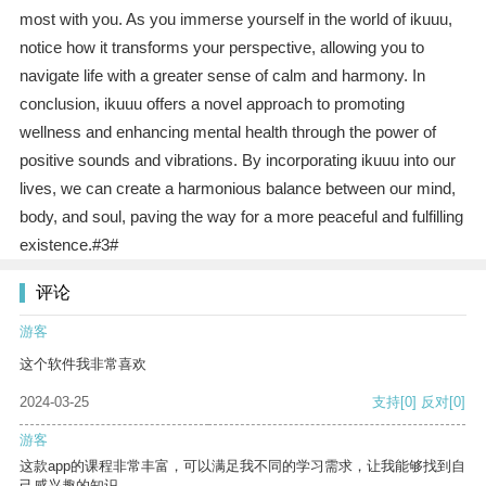
most with you. As you immerse yourself in the world of ikuuu,
notice how it transforms your perspective, allowing you to
navigate life with a greater sense of calm and harmony. In
conclusion, ikuuu offers a novel approach to promoting
wellness and enhancing mental health through the power of
positive sounds and vibrations. By incorporating ikuuu into our
lives, we can create a harmonious balance between our mind,
body, and soul, paving the way for a more peaceful and fulfilling
existence.#3#
评论
游客
这个软件我非常喜欢
2024-03-25
支持
[0]
反对
[0]
游客
这款app的课程非常丰富，可以满足我不同的学习需求，让我能够找到自
己感兴趣的知识。