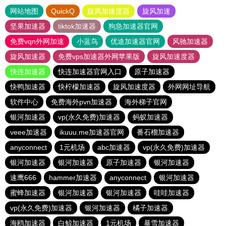
网站地图
QuickQ
旋风加速度器
旋风加速
坚果加速器
tiktok加速器
狗急加速器官网
免费vqn外网加速
小蓝鸟
优途加速器官网
风驰加速器
旋风加速器
免费vps加速器外网苹果版
旋风加速度器
快连加速器
快连加速器官网入口
原子加速器
快鸭加速器
快柠檬加速器
旋风加速度器
外网网址导航
软件中心
免费海外pvn加速器
海外梯子官网
银河加速器
vp(永久免费)加速器
蚂蚁加速器
veee加速器
ikuuu.me加速器官网
番石榴加速器
anyconnect
1元机场
abc加速器
vp(永久免费)加速器
银河加速器
银河加速器
原子加速器
银河加速器
速鹰666
hammer加速器
anyconnect
银河加速器
蜜蜂加速器
银河加速器
银河加速器
哇哇加速器
vp(永久免费)加速器
银河加速器
橘子加速器
海鸥加速器
白鲸加速器
1元机场
暴雪加速器