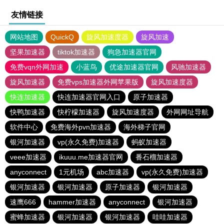
友情链接
网站地图
QuickQ
旋风加速度器
旋风加速
坚果加速器
tiktok加速器
狗急加速器官网
免费vqn外网加速
小蓝鸟
优途加速器官网
风驰加速器
旋风加速器
免费vps加速器外网苹果版
旋风加速度器
快连加速器
快连加速器官网入口
原子加速器
快鸭加速器
快柠檬加速器
旋风加速度器
外网网址导航
软件中心
免费海外pvn加速器
海外梯子官网
银河加速器
vp(永久免费)加速器
蚂蚁加速器
veee加速器
ikuuu.me加速器官网
番石榴加速器
anyconnect
1元机场
abc加速器
vp(永久免费)加速器
银河加速器
银河加速器
原子加速器
银河加速器
速鹰666
hammer加速器
anyconnect
银河加速器
蜜蜂加速器
银河加速器
银河加速器
哇哇加速器